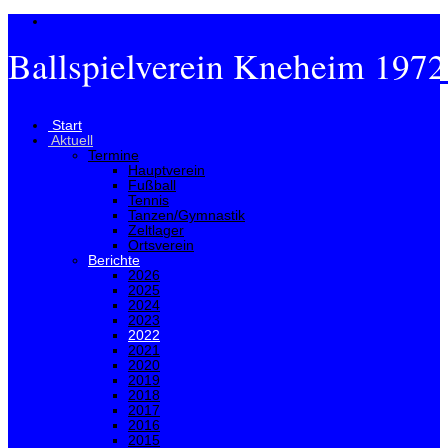
Ballspielverein Kneheim 1972
Menü
Start
Aktuell
Termine
Hauptverein
Fußball
Tennis
Tanzen/Gymnastik
Zeltlager
Ortsverein
Berichte
2026
2025
2024
2023
2022
2021
2020
2019
2018
2017
2016
2015