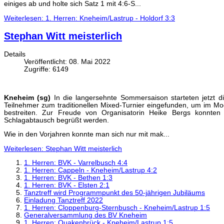
einiges ab und holte sich Satz 1 mit 4:6-S...
Weiterlesen: 1. Herren: Kneheim/Lastrup - Holdorf 3:3
Stephan Witt meisterlich
Details
Veröffentlicht: 08. Mai 2022
Zugriffe: 6149
Kneheim (sg)
In die langersehnte Sommersaison starteten jetzt 
Teilnehmer zum traditionellen Mixed-Turnier eingefunden, um im Mo
bestreiten. Zur Freude von Organisatorin Heike Bergs konnte
Schlagabtausch begrüßt werden.
Wie in den Vorjahren konnte man sich nur mit mak...
Weiterlesen: Stephan Witt meisterlich
1. Herren: BVK - Varrelbusch 4:4
1. Herren: Cappeln - Kneheim/Lastrup 4:2
1. Herren: BVK - Bethen 1:3
1. Herren: BVK - Elsten 2:1
Tanztreff wird Programmpunkt des 50-jährigen Jubiläums
Einladung Tanztreff 2022
1. Herren: Cloppenburg-Sternbusch - Kneheim/Lastrup 1:5
Generalversammlung des BV Kneheim
1. Herren: Quakenbrück - Kneheim/Lastrup 1:5