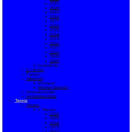
2021
2020
2019
2018
2017
2016
2015
2014
2013
2012
2011
2010
2009
2008
fussball.de
2. Herren
Frauen
Altherren
Vorstand
Interner Bereich
Junioren/-innen
Vereinsspielplan
Tennis
Herren
1. Herren
2026
2025
2024
2023
2022