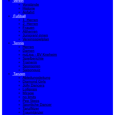
Verein
Vorstände
Historie
Anfahrt
Fußball
1. Herren
2. Herren
Frauen
Altherren
Junioren/-innen
Vereinsspielplan
Tennis
Herren
Damen
nuLiga - BV Kneheim
Spielberichte
Trainerin
Sponsoren
Saisonquiz
Tanzen
Abteilungsleitung
Diamond Girls
Jolly Dancers
Lollipops
Mirage
no limits
Pep Steps
Sportliche Dancer
Tanzflitzer
Traumtänzer