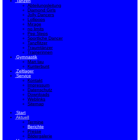
Tanzen
Abteilungsleitung
Diamond Girls
Jolly Dancers
Lollipops
Mirage
no limits
Pep Steps
Sportliche Dancer
Tanzflitzer
Traumtänzer
Trainerinnen
Gymnastik
Man tau
Kunterbunt
Zeltlager
Service
Kontakt
Impressum
Datenschutz
Downloads
Weblinks
Sitemap
Start
Aktuell
Termine
Berichte
Presse
Bildergalerie