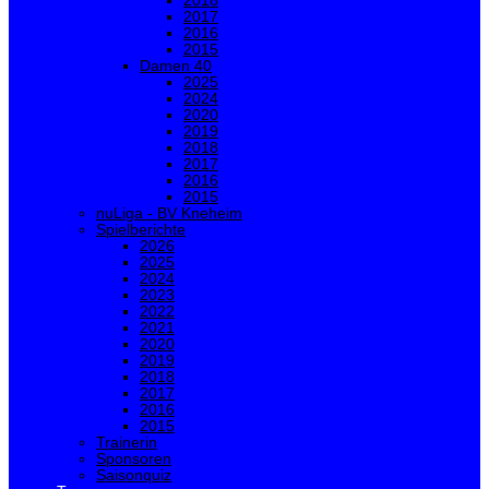
2018
2017
2016
2015
Damen 40
2025
2024
2020
2019
2018
2017
2016
2015
nuLiga - BV Kneheim
Spielberichte
2026
2025
2024
2023
2022
2021
2020
2019
2018
2017
2016
2015
Trainerin
Sponsoren
Saisonquiz