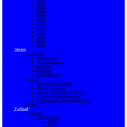
2024
2023
2022
2020
2019
2018
2017
2016
2015
2014
2013
Verein
Vorstände
Hauptverein
Tennisabteilung
Altherren
Ehrenrat
Förderverein
Historie
Sportler des Jahres
Sieger Dorfpokal
Sieger Thekenteam-Turnier
Chronik Tennisabteilung
Turniersieger Tennisabteilung
Anfahrt
Fußball
1. Herren
Spielberichte
2023
2022