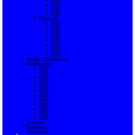
2018
2017
2016
2015
Damen 40
2025
2024
2020
2019
2018
2017
2016
2015
nuLiga - BV Kneheim
Spielberichte
2026
2025
2024
2023
2022
2021
2020
2019
2018
2017
2016
2015
Trainerin
Sponsoren
Saisonquiz