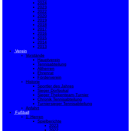
2024
2023
2022
2020
2019
2018
2017
2016
2015
2014
2013
Verein
Vorstände
Hauptverein
Tennisabteilung
Altherren
Ehrenrat
Förderverein
Historie
Sportler des Jahres
Sieger Dorfpokal
Sieger Thekenteam-Turnier
Chronik Tennisabteilung
Turniersieger Tennisabteilung
Anfahrt
Fußball
1. Herren
Spielberichte
2023
2022