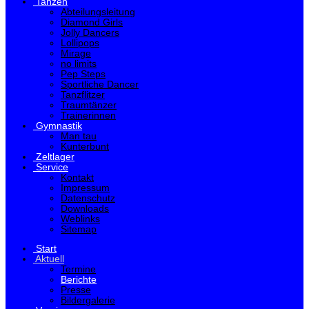
Tanzen
Abteilungsleitung
Diamond Girls
Jolly Dancers
Lollipops
Mirage
no limits
Pep Steps
Sportliche Dancer
Tanzflitzer
Traumtänzer
Trainerinnen
Gymnastik
Man tau
Kunterbunt
Zeltlager
Service
Kontakt
Impressum
Datenschutz
Downloads
Weblinks
Sitemap
Start
Aktuell
Termine
Berichte
Presse
Bildergalerie