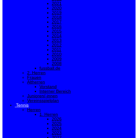
2021
2020
2019
2018
2017
2016
2015
2014
2013
2012
2011
2010
2009
2008
fussball.de
2. Herren
Frauen
Altherren
Vorstand
Interner Bereich
Junioren/-innen
Vereinsspielplan
Tennis
Herren
1. Herren
2026
2025
2024
2023
2022