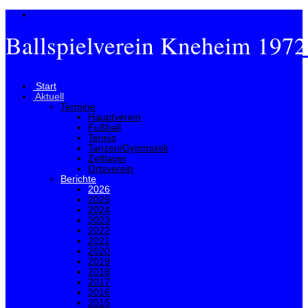
Ballspielverein Kneheim 1972
Menü
Start
Aktuell
Termine
Hauptverein
Fußball
Tennis
Tanzen/Gymnastik
Zeltlager
Ortsverein
Berichte
2026
2025
2024
2023
2022
2021
2020
2019
2018
2017
2016
2015