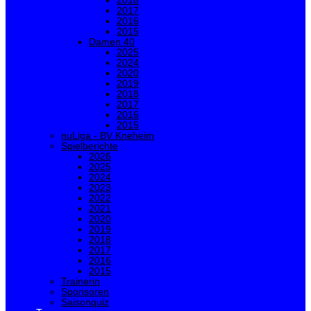
2018
2017
2016
2015
Damen 40
2025
2024
2020
2019
2018
2017
2016
2015
nuLiga - BV Kneheim
Spielberichte
2026
2025
2024
2023
2022
2021
2020
2019
2018
2017
2016
2015
Trainerin
Sponsoren
Saisonquiz