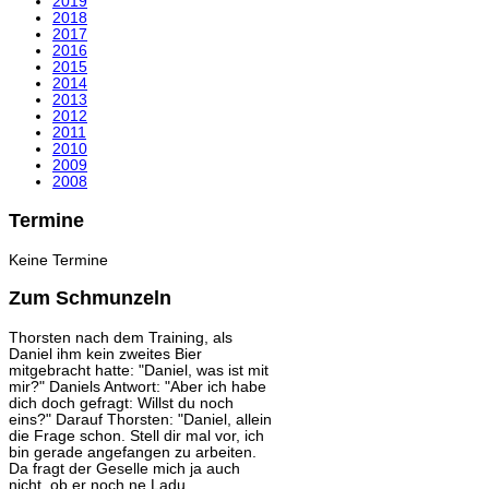
2019
2018
2017
2016
2015
2014
2013
2012
2011
2010
2009
2008
Termine
Keine Termine
Zum Schmunzeln
Thorsten nach dem Training, als
Daniel ihm kein zweites Bier
mitgebracht hatte: "Daniel, was ist mit
mir?" Daniels Antwort: "Aber ich habe
dich doch gefragt: Willst du noch
eins?" Darauf Thorsten: "Daniel, allein
die Frage schon. Stell dir mal vor, ich
bin gerade angefangen zu arbeiten.
Da fragt der Geselle mich ja auch
nicht, ob er noch ne Ladu