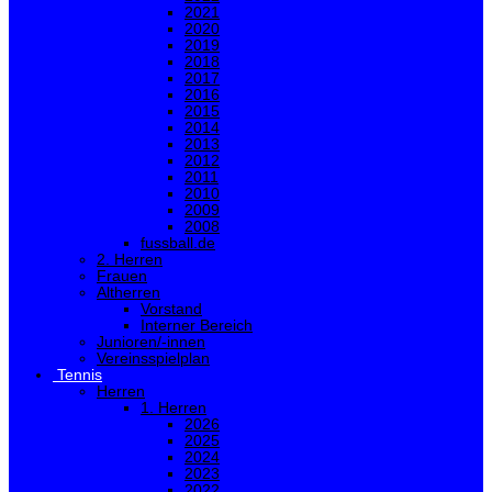
2021
2020
2019
2018
2017
2016
2015
2014
2013
2012
2011
2010
2009
2008
fussball.de
2. Herren
Frauen
Altherren
Vorstand
Interner Bereich
Junioren/-innen
Vereinsspielplan
Tennis
Herren
1. Herren
2026
2025
2024
2023
2022