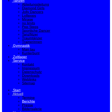
Tanzen
Abteilungsleitung
Diamond Girls
Jolly Dancers
Lollipops
Mirage
no limits
Pep Steps
Sportliche Dancer
Tanzflitzer
Traumtänzer
Trainerinnen
Gymnastik
Man tau
Kunterbunt
Zeltlager
Service
Kontakt
Impressum
Datenschutz
Downloads
Weblinks
Sitemap
Start
Aktuell
Termine
Berichte
Presse
Bildergalerie