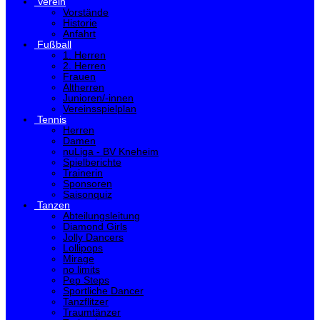
Verein
Vorstände
Historie
Anfahrt
Fußball
1. Herren
2. Herren
Frauen
Altherren
Junioren/-innen
Vereinsspielplan
Tennis
Herren
Damen
nuLiga - BV Kneheim
Spielberichte
Trainerin
Sponsoren
Saisonquiz
Tanzen
Abteilungsleitung
Diamond Girls
Jolly Dancers
Lollipops
Mirage
no limits
Pep Steps
Sportliche Dancer
Tanzflitzer
Traumtänzer