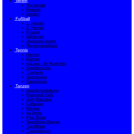
Verein
Vorstände
Historie
Anfahrt
Fußball
1. Herren
2. Herren
Frauen
Altherren
Junioren/-innen
Vereinsspielplan
Tennis
Herren
Damen
nuLiga - BV Kneheim
Spielberichte
Trainerin
Sponsoren
Saisonquiz
Tanzen
Abteilungsleitung
Diamond Girls
Jolly Dancers
Lollipops
Mirage
no limits
Pep Steps
Sportliche Dancer
Tanzflitzer
Traumtänzer