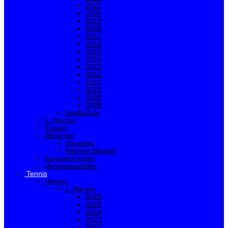
2021
2020
2019
2018
2017
2016
2015
2014
2013
2012
2011
2010
2009
2008
fussball.de
2. Herren
Frauen
Altherren
Vorstand
Interner Bereich
Junioren/-innen
Vereinsspielplan
Tennis
Herren
1. Herren
2026
2025
2024
2023
2022