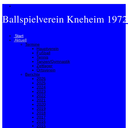
Ballspielverein Kneheim 1972
Menü
Start
Aktuell
Termine
Hauptverein
Fußball
Tennis
Tanzen/Gymnastik
Zeltlager
Ortsverein
Berichte
2026
2025
2024
2023
2022
2021
2020
2019
2018
2017
2016
2015