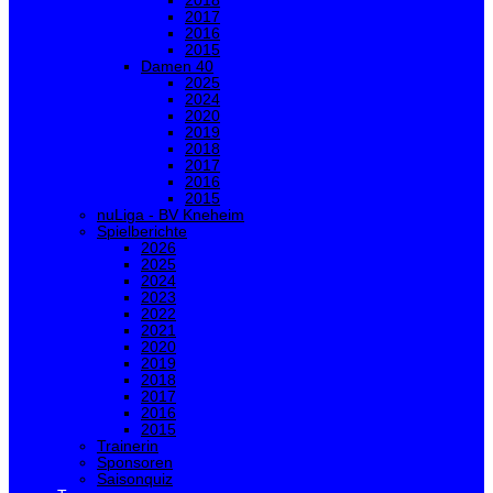
2018
2017
2016
2015
Damen 40
2025
2024
2020
2019
2018
2017
2016
2015
nuLiga - BV Kneheim
Spielberichte
2026
2025
2024
2023
2022
2021
2020
2019
2018
2017
2016
2015
Trainerin
Sponsoren
Saisonquiz