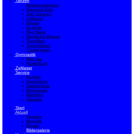
Tanzen
Abteilungsleitung
Diamond Girls
Jolly Dancers
Lollipops
Mirage
no limits
Pep Steps
Sportliche Dancer
Tanzflitzer
Traumtänzer
Trainerinnen
Gymnastik
Man tau
Kunterbunt
Zeltlager
Service
Kontakt
Impressum
Datenschutz
Downloads
Weblinks
Sitemap
Start
Aktuell
Termine
Berichte
Presse
Bildergalerie