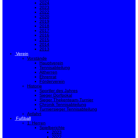
2024
2023
2022
2020
2019
2018
2017
2016
2015
2014
2013
Verein
Vorstände
Hauptverein
Tennisabteilung
Altherren
Ehrenrat
Förderverein
Historie
Sportler des Jahres
Sieger Dorfpokal
Sieger Thekenteam-Turnier
Chronik Tennisabteilung
Turniersieger Tennisabteilung
Anfahrt
Fußball
1. Herren
Spielberichte
2023
2022