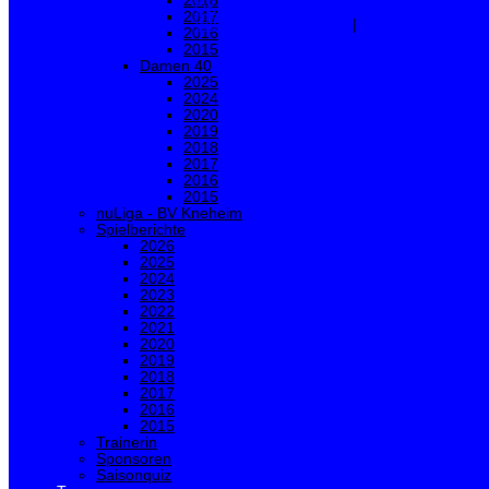
2018
OK
Ablehnen
2017
Weitere Informationen
|
Impressum
2016
2015
Damen 40
2025
2024
2020
2019
2018
2017
2016
2015
nuLiga - BV Kneheim
Spielberichte
2026
2025
2024
2023
2022
2021
2020
2019
2018
2017
2016
2015
Trainerin
Sponsoren
Saisonquiz