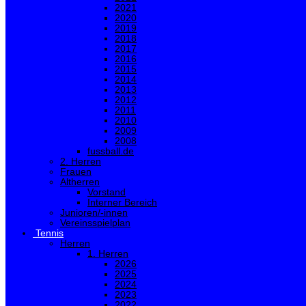
2021
2020
2019
2018
2017
2016
2015
2014
2013
2012
2011
2010
2009
2008
fussball.de
2. Herren
Frauen
Altherren
Vorstand
Interner Bereich
Junioren/-innen
Vereinsspielplan
Tennis
Herren
1. Herren
2026
2025
2024
2023
2022