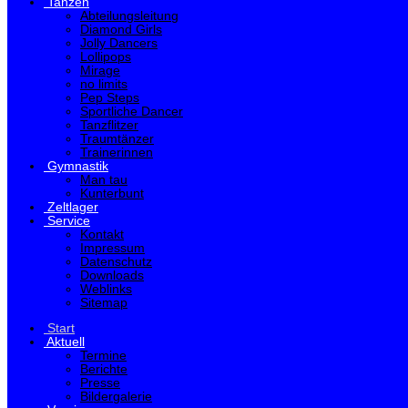
Tanzen
Abteilungsleitung
Diamond Girls
Jolly Dancers
Lollipops
Mirage
no limits
Pep Steps
Sportliche Dancer
Tanzflitzer
Traumtänzer
Trainerinnen
Gymnastik
Man tau
Kunterbunt
Zeltlager
Service
Kontakt
Impressum
Datenschutz
Downloads
Weblinks
Sitemap
Start
Aktuell
Termine
Berichte
Presse
Bildergalerie