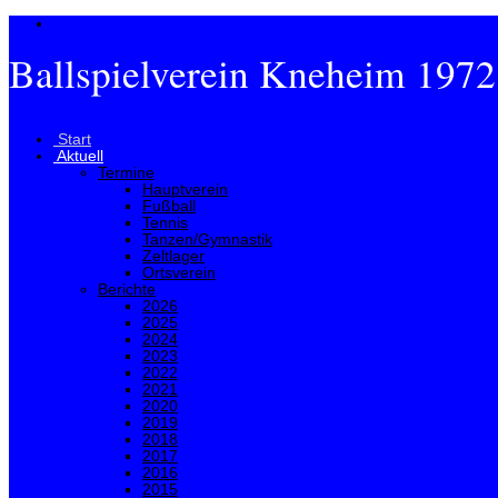
Ballspielverein Kneheim 1972
Menü
Start
Aktuell
Termine
Hauptverein
Fußball
Tennis
Tanzen/Gymnastik
Zeltlager
Ortsverein
Berichte
2026
2025
2024
2023
2022
2021
2020
2019
2018
2017
2016
2015