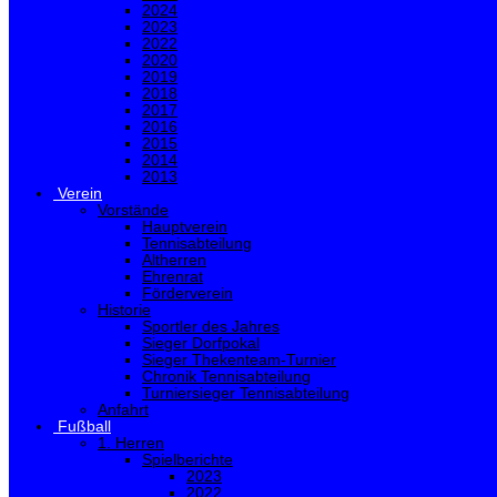
2024
2023
2022
2020
2019
2018
2017
2016
2015
2014
2013
Verein
Vorstände
Hauptverein
Tennisabteilung
Altherren
Ehrenrat
Förderverein
Historie
Sportler des Jahres
Sieger Dorfpokal
Sieger Thekenteam-Turnier
Chronik Tennisabteilung
Turniersieger Tennisabteilung
Anfahrt
Fußball
1. Herren
Spielberichte
2023
2022