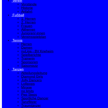
Verein
Vorstände
Historie
Anfahrt
Fußball
1. Herren
2. Herren
Frauen
Altherren
Junioren/-innen
Vereinsspielplan
Tennis
Herren
Damen
nuLiga - BV Kneheim
Spielberichte
Trainerin
Sponsoren
Saisonquiz
Tanzen
Abteilungsleitung
Diamond Girls
Jolly Dancers
Lollipops
Mirage
no limits
Pep Steps
Sportliche Dancer
Tanzflitzer
Traumtänzer