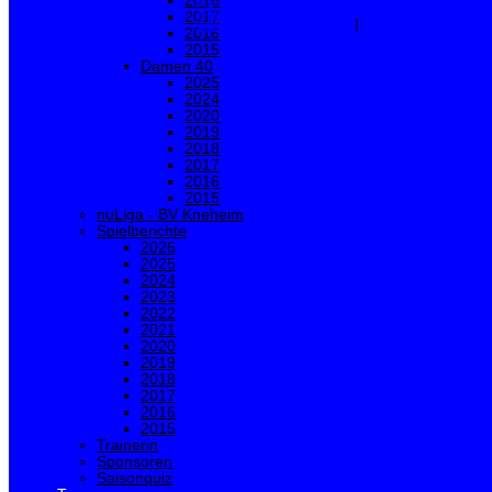
2018
OK
Ablehnen
2017
Weitere Informationen
|
Impressum
2016
2015
Damen 40
2025
2024
2020
2019
2018
2017
2016
2015
nuLiga - BV Kneheim
Spielberichte
2026
2025
2024
2023
2022
2021
2020
2019
2018
2017
2016
2015
Trainerin
Sponsoren
Saisonquiz