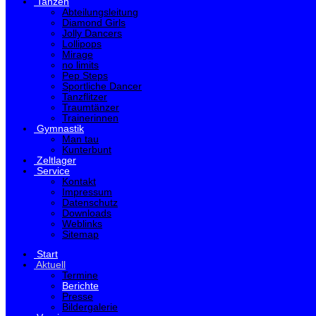
Tanzen
Abteilungsleitung
Diamond Girls
Jolly Dancers
Lollipops
Mirage
no limits
Pep Steps
Sportliche Dancer
Tanzflitzer
Traumtänzer
Trainerinnen
Gymnastik
Man tau
Kunterbunt
Zeltlager
Service
Kontakt
Impressum
Datenschutz
Downloads
Weblinks
Sitemap
Start
Aktuell
Termine
Berichte
Presse
Bildergalerie