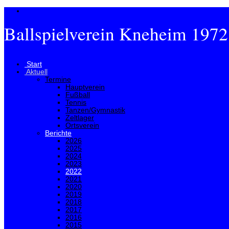
Ballspielverein Kneheim 1972
Menü
Start
Aktuell
Termine
Hauptverein
Fußball
Tennis
Tanzen/Gymnastik
Zeltlager
Ortsverein
Berichte
2026
2025
2024
2023
2022
2021
2020
2019
2018
2017
2016
2015