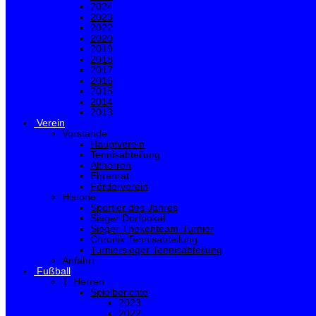
2024
2023
2022
2020
2019
2018
2017
2016
2015
2014
2013
Verein
Vorstände
Hauptverein
Tennisabteilung
Altherren
Ehrenrat
Förderverein
Historie
Sportler des Jahres
Sieger Dorfpokal
Sieger Thekenteam-Turnier
Chronik Tennisabteilung
Turniersieger Tennisabteilung
Anfahrt
Fußball
1. Herren
Spielberichte
2023
2022