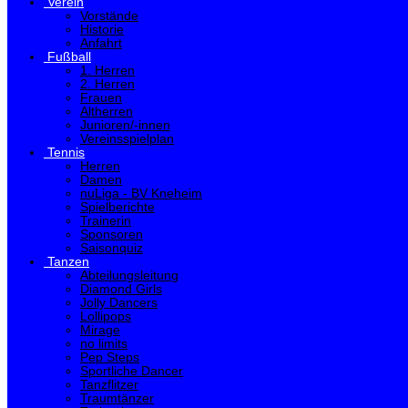
Verein
Vorstände
Historie
Anfahrt
Fußball
1. Herren
2. Herren
Frauen
Altherren
Junioren/-innen
Vereinsspielplan
Tennis
Herren
Damen
nuLiga - BV Kneheim
Spielberichte
Trainerin
Sponsoren
Saisonquiz
Tanzen
Abteilungsleitung
Diamond Girls
Jolly Dancers
Lollipops
Mirage
no limits
Pep Steps
Sportliche Dancer
Tanzflitzer
Traumtänzer