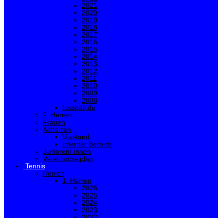
2021
2020
2019
2018
2017
2016
2015
2014
2013
2012
2011
2010
2009
2008
fussball.de
2. Herren
Frauen
Altherren
Vorstand
Interner Bereich
Junioren/-innen
Vereinsspielplan
Tennis
Herren
1. Herren
2026
2025
2024
2023
2022