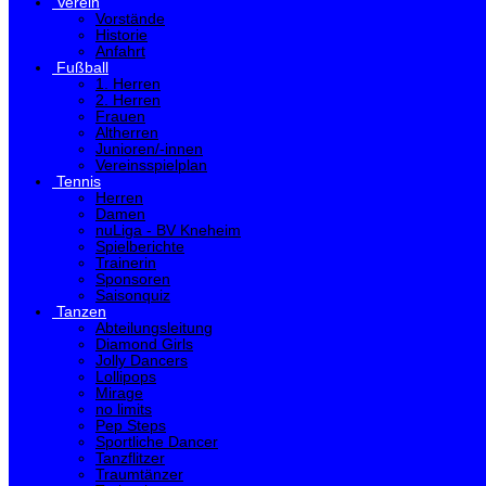
Verein
Vorstände
Historie
Anfahrt
Fußball
1. Herren
2. Herren
Frauen
Altherren
Junioren/-innen
Vereinsspielplan
Tennis
Herren
Damen
nuLiga - BV Kneheim
Spielberichte
Trainerin
Sponsoren
Saisonquiz
Tanzen
Abteilungsleitung
Diamond Girls
Jolly Dancers
Lollipops
Mirage
no limits
Pep Steps
Sportliche Dancer
Tanzflitzer
Traumtänzer