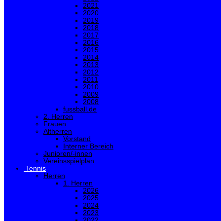
2021
2020
2019
2018
2017
2016
2015
2014
2013
2012
2011
2010
2009
2008
fussball.de
2. Herren
Frauen
Altherren
Vorstand
Interner Bereich
Junioren/-innen
Vereinsspielplan
Tennis
Herren
1. Herren
2026
2025
2024
2023
2022