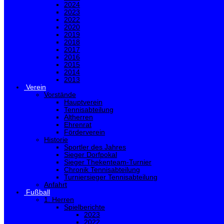
2024
2023
2022
2020
2019
2018
2017
2016
2015
2014
2013
Verein
Vorstände
Hauptverein
Tennisabteilung
Altherren
Ehrenrat
Förderverein
Historie
Sportler des Jahres
Sieger Dorfpokal
Sieger Thekenteam-Turnier
Chronik Tennisabteilung
Turniersieger Tennisabteilung
Anfahrt
Fußball
1. Herren
Spielberichte
2023
2022