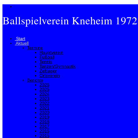
Ballspielverein Kneheim 1972
Menü
Start
Aktuell
Termine
Hauptverein
Fußball
Tennis
Tanzen/Gymnastik
Zeltlager
Ortsverein
Berichte
2026
2025
2024
2023
2022
2021
2020
2019
2018
2017
2016
2015