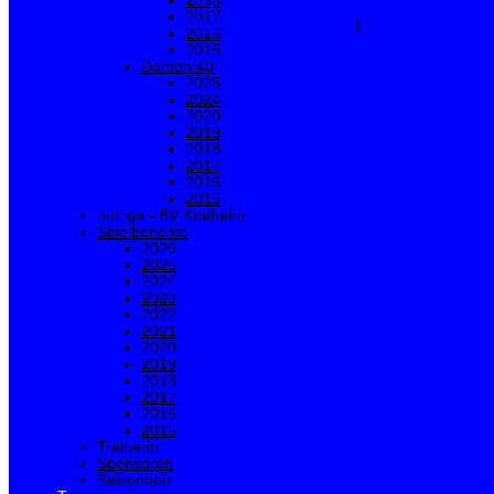
2018
OK
Ablehnen
2017
Weitere Informationen
|
Impressum
2016
2015
Damen 40
2025
2024
2020
2019
2018
2017
2016
2015
nuLiga - BV Kneheim
Spielberichte
2026
2025
2024
2023
2022
2021
2020
2019
2018
2017
2016
2015
Trainerin
Sponsoren
Saisonquiz