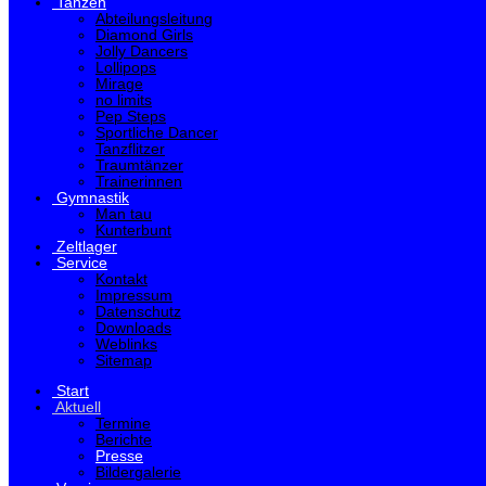
Tanzen
Abteilungsleitung
Diamond Girls
Jolly Dancers
Lollipops
Mirage
no limits
Pep Steps
Sportliche Dancer
Tanzflitzer
Traumtänzer
Trainerinnen
Gymnastik
Man tau
Kunterbunt
Zeltlager
Service
Kontakt
Impressum
Datenschutz
Downloads
Weblinks
Sitemap
Start
Aktuell
Termine
Berichte
Presse
Bildergalerie