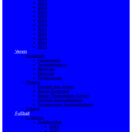
2024
2023
2022
2020
2019
2018
2017
2016
2015
2014
2013
Verein
Vorstände
Hauptverein
Tennisabteilung
Altherren
Ehrenrat
Förderverein
Historie
Sportler des Jahres
Sieger Dorfpokal
Sieger Thekenteam-Turnier
Chronik Tennisabteilung
Turniersieger Tennisabteilung
Anfahrt
Fußball
1. Herren
Spielberichte
2023
2022