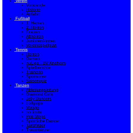
Verein
Vorstände
Historie
Anfahrt
Fußball
1. Herren
2. Herren
Frauen
Altherren
Junioren/-innen
Vereinsspielplan
Tennis
Herren
Damen
nuLiga - BV Kneheim
Spielberichte
Trainerin
Sponsoren
Saisonquiz
Tanzen
Abteilungsleitung
Diamond Girls
Jolly Dancers
Lollipops
Mirage
no limits
Pep Steps
Sportliche Dancer
Tanzflitzer
Traumtänzer