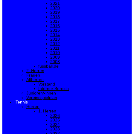
2021
2020
2019
2018
2017
2016
2015
2014
2013
2012
2011
2010
2009
2008
fussball.de
2. Herren
Frauen
Altherren
Vorstand
Interner Bereich
Junioren/-innen
Vereinsspielplan
Tennis
Herren
1. Herren
2026
2025
2024
2023
2022