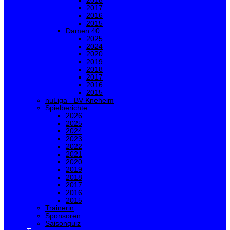
2018
2017
2016
2015
Damen 40
2025
2024
2020
2019
2018
2017
2016
2015
nuLiga - BV Kneheim
Spielberichte
2026
2025
2024
2023
2022
2021
2020
2019
2018
2017
2016
2015
Trainerin
Sponsoren
Saisonquiz