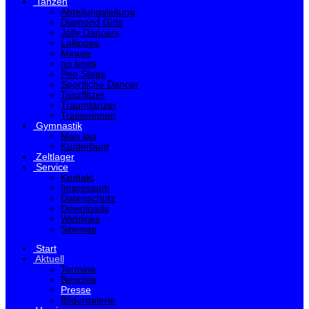
Tanzen
Abteilungsleitung
Diamond Girls
Jolly Dancers
Lollipops
Mirage
no limits
Pep Steps
Sportliche Dancer
Tanzflitzer
Traumtänzer
Trainerinnen
Gymnastik
Man tau
Kunterbunt
Zeltlager
Service
Kontakt
Impressum
Datenschutz
Downloads
Weblinks
Sitemap
Start
Aktuell
Termine
Berichte
Presse
Bildergalerie