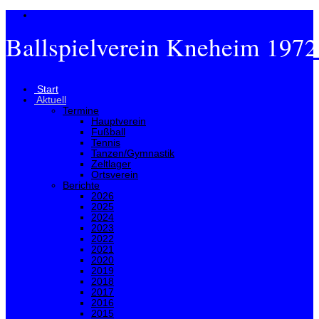
Ballspielverein Kneheim 1972
Menü
Start
Aktuell
Termine
Hauptverein
Fußball
Tennis
Tanzen/Gymnastik
Zeltlager
Ortsverein
Berichte
2026
2025
2024
2023
2022
2021
2020
2019
2018
2017
2016
2015